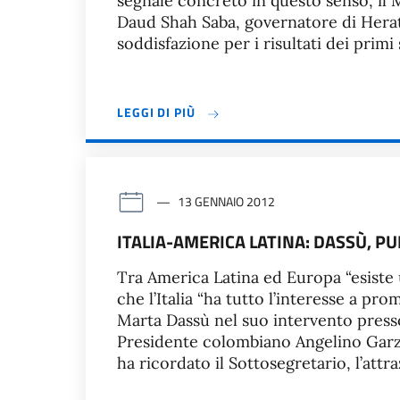
segnale concreto in questo senso, il M
Daud Shah Saba, governatore di Herat,
soddisfazione per i risultati dei primi 
LEGGI DI PIÙ
13 GENNAIO 2012
ITALIA-AMERICA LATINA: DASSÙ, 
Tra America Latina ed Europa “esiste 
che l’Italia “ha tutto l’interesse a pr
Marta Dassù nel suo intervento presso 
Presidente colombiano Angelino Garzon
ha ricordato il Sottosegretario, l’attr