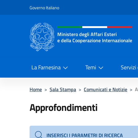
Salta al contenuto
Governo Italiano
Intestazione sito, social 
Ministero degli Affari Esteri
e della Cooperazione Internazionale
Ministero degli Affari Esteri e del
La Farnesina
Temi
Servizi
Home
>
Sala Stampa
>
Comunicati e Notizie
>
A
Approfondimenti
INSERISCI I PARAMETRI DI RICERCA