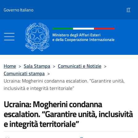
Salta al contenuto
IT
Governo Italiano
Intestazione sito, social e menù
Ministero degli Affari Esteri
e della Cooperazione Internazionale
Ministero degli Affari Esteri e della Coo
Home
>
Sala Stampa
>
Comunicati e Notizie
>
Comunicati stampa
>
Ucraina: Mogherini condanna escalation. “Garantire unità,
inclusività e integrità territoriale”
Ucraina: Mogherini condanna
escalation. “Garantire unità, inclusività
e integrità territoriale”