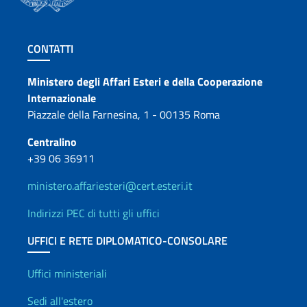
Sezione footer
CONTATTI
Contatti
Ministero degli Affari Esteri e della Cooperazione
Internazionale
Piazzale della Farnesina, 1 - 00135 Roma
Centralino
+39 06 36911
ministero.affariesteri@cert.esteri.it
Indirizzi PEC di tutti gli uffici
UFFICI E RETE DIPLOMATICO-CONSOLARE
Uffici e Rete diplomatica
Uffici ministeriali
Sedi all'estero