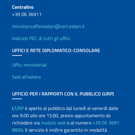
Centralino
+39 06 36911
ministero.affariesteri@cert.esteri.it
Indirizzi PEC di tutti gli uffici
UFFICI E RETE DIPLOMATICO-CONSOLARE
Uffici e Rete diplomatica
Uffici ministeriali
Sedi all'estero
UFFICIO PER I RAPPORTI CON IL PUBBLICO (URP)
L'
URP
è aperto al pubblico dal lunedì al venerdì dalle
ore 9.00 alle ore 13.00, previo appuntamento da
richiedere via
modulo web
o al numero
+39 06 3691
8899
. Il servizio è inoltre garantito in modalità