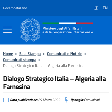
Salta al contenuto
IT
EN
Governo Italiano
Intestazione sito, social e menù
Ministero degli Affari Esteri
e della Cooperazione Internazionale
Ministero degli Affari Esteri e della Coo
Home
>
Sala Stampa
>
Comunicati e Notizie
>
Comunicati stampa
>
Dialogo Strategico Italia – Algeria alla Farnesina
Dialogo Strategico Italia – Algeria alla
Farnesina
Data pubblicazione:
29 Marzo 2022
Tipologia:
Comunicati