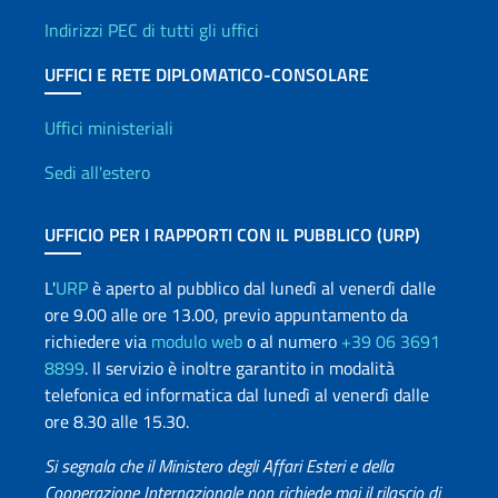
Indirizzi PEC di tutti gli uffici
UFFICI E RETE DIPLOMATICO-CONSOLARE
Uffici e Rete diplomatica
Uffici ministeriali
Sedi all'estero
UFFICIO PER I RAPPORTI CON IL PUBBLICO (URP)
L'
URP
è aperto al pubblico dal lunedì al venerdì dalle
ore 9.00 alle ore 13.00, previo appuntamento da
richiedere via
modulo web
o al numero
+39 06 3691
8899
. Il servizio è inoltre garantito in modalità
telefonica ed informatica dal lunedì al venerdì dalle
ore 8.30 alle 15.30.
Si segnala che il Ministero degli Affari Esteri e della
Cooperazione Internazionale non richiede mai il rilascio di