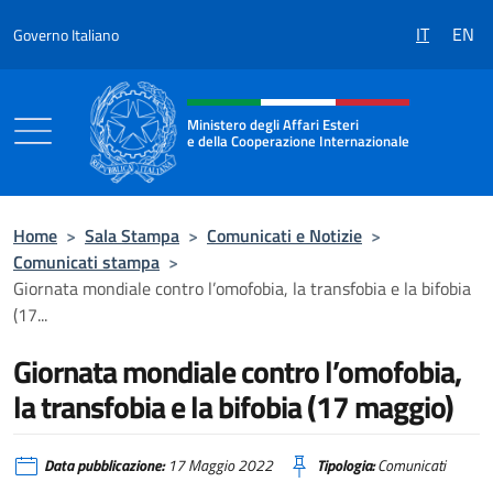
Salta al contenuto
IT
EN
Governo Italiano
Intestazione sito, social e menù
Ministero degli Affari Esteri
e della Cooperazione Internazionale
Ministero degli Affari Esteri e della Coo
Home
>
Sala Stampa
>
Comunicati e Notizie
>
Comunicati stampa
>
Giornata mondiale contro l’omofobia, la transfobia e la bifobia
(17...
Giornata mondiale contro l’omofobia,
la transfobia e la bifobia (17 maggio)
Data pubblicazione:
17 Maggio 2022
Tipologia:
Comunicati