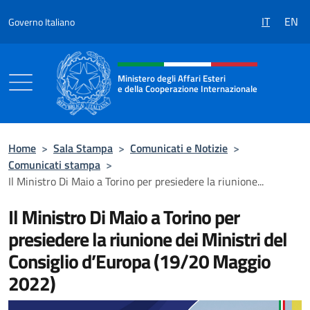
Salta al contenuto
IT
EN
Governo Italiano
Intestazione sito, social e menù
Ministero degli Affari Esteri
e della Cooperazione Internazionale
Ministero degli Affari Esteri e della Coo
Home
>
Sala Stampa
>
Comunicati e Notizie
>
Comunicati stampa
>
Il Ministro Di Maio a Torino per presiedere la riunione...
Il Ministro Di Maio a Torino per
presiedere la riunione dei Ministri del
Consiglio d’Europa (19/20 Maggio
2022)