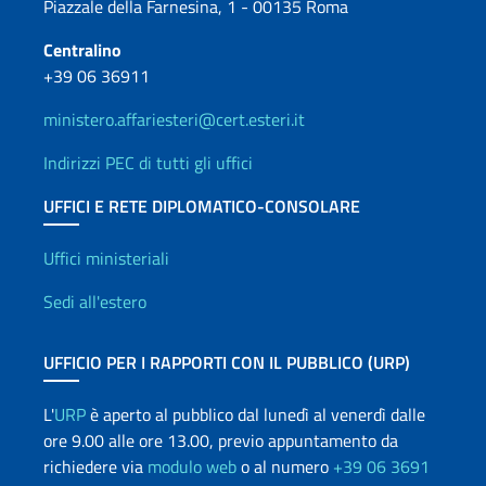
Piazzale della Farnesina, 1 - 00135 Roma
Centralino
+39 06 36911
ministero.affariesteri@cert.esteri.it
Indirizzi PEC di tutti gli uffici
UFFICI E RETE DIPLOMATICO-CONSOLARE
Uffici e Rete diplomatica
Uffici ministeriali
Sedi all'estero
UFFICIO PER I RAPPORTI CON IL PUBBLICO (URP)
L'
URP
è aperto al pubblico dal lunedì al venerdì dalle
ore 9.00 alle ore 13.00, previo appuntamento da
richiedere via
modulo web
o al numero
+39 06 3691