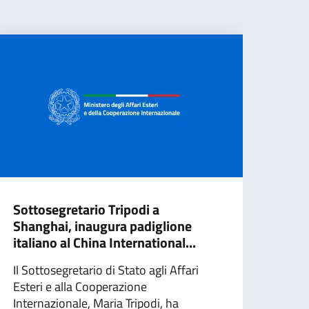
Sottosegretario Tripodi a
Sott
Shanghai, inaugura padiglione
Vice
italiano al China International...
Viet
Il Sottosegretario di Stato agli Affari
Il So
Esteri e alla Cooperazione
Coop
Internazionale, Maria Tripodi, ha
Tripo