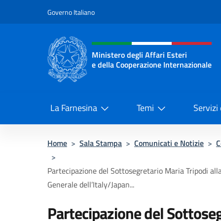
Salta al contenuto
Governo Italiano
Intestazione sito, social 
Ministero degli Affari Esteri
e della Cooperazione Internazionale
Ministero degli Affari Esteri e del
La Farnesina
Temi
Servizi
Home
>
Sala Stampa
>
Comunicati e Notizie
>
C
>
Partecipazione del Sottosegretario Maria Tripodi al
Generale dell’Italy/Japan...
Partecipazione del Sottoseg