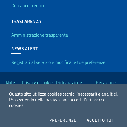
Domande frequenti
TRASPARENZA
Amministrazione trasparente
NEWS ALERT
Registrati al servizio e modifica le tue preferenze
Link Utili
Note
Privacy e cookie
Dichiarazione
Redazione
legali
policy
Accessibilità
Esteri
Questo sito utilizza cookies tecnici (necessari) e analitici.
Proseguendo nella navigazione accetti l'utilizzo dei
cookies.
2026 Copyright Ministero degli Affari Esteri e della Cooperazione
Internazionale
COOKIES
I CO
PREFERENZE
ACCETTO TUTTI
Facebook
Twitter
Whatsapp