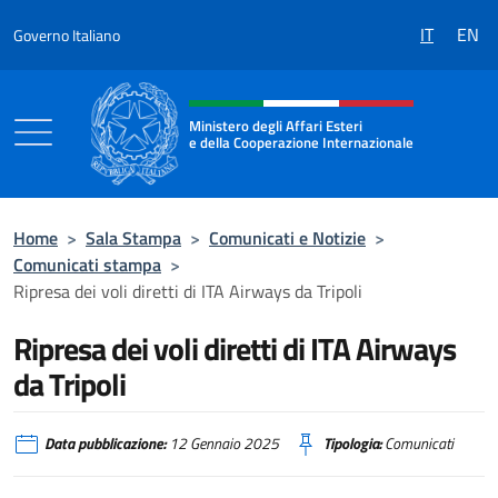
Salta al contenuto
IT
EN
Governo Italiano
Intestazione sito, social e menù
Ministero degli Affari Esteri
e della Cooperazione Internazionale
Ministero degli Affari Esteri e della Coo
Home
>
Sala Stampa
>
Comunicati e Notizie
>
Comunicati stampa
>
Ripresa dei voli diretti di ITA Airways da Tripoli
Ripresa dei voli diretti di ITA Airways
da Tripoli
Data pubblicazione:
12 Gennaio 2025
Tipologia:
Comunicati