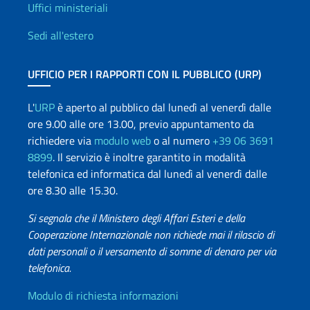
Uffici e Rete diplomatica
Uffici ministeriali
Sedi all'estero
UFFICIO PER I RAPPORTI CON IL PUBBLICO (URP)
L'
URP
è aperto al pubblico dal lunedì al venerdì dalle
ore 9.00 alle ore 13.00, previo appuntamento da
richiedere via
modulo web
o al numero
+39 06 3691
8899
. Il servizio è inoltre garantito in modalità
telefonica ed informatica dal lunedì al venerdì dalle
ore 8.30 alle 15.30.
Si segnala che il Ministero degli Affari Esteri e della
Cooperazione Internazionale non richiede mai il rilascio di
dati personali o il versamento di somme di denaro per via
telefonica.
Info utili
Modulo di richiesta informazioni