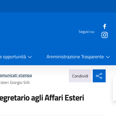
e menù
Seguici su:
la Cooperazione Internazionale
 e opportunità
Amministrazione Trasparente
Condi
omunicati stampa
Condividi
steri Giorgio Silli
gretario agli Affari Esteri