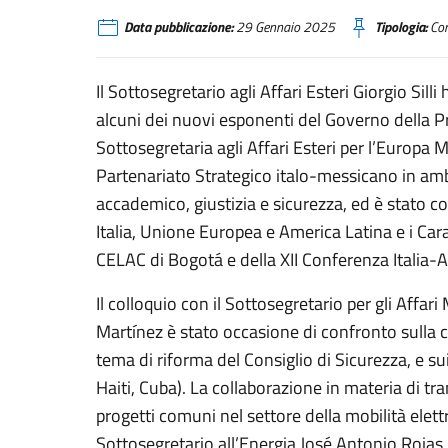
Data pubblicazione:
29 Gennaio 2025
Tipologia:
Com
Il Sottosegretario agli Affari Esteri Giorgio Sil
alcuni dei nuovi esponenti del Governo della P
Sottosegretaria agli Affari Esteri per l’Europa
Partenariato Strategico italo-messicano in am
accademico, giustizia e sicurezza, ed è stato c
Italia, Unione Europea e America Latina e i Cara
CELAC di Bogotá e della XII Conferenza Italia-
Il colloquio con il Sottosegretario per gli Affari
Martínez è stato occasione di confronto sulla c
tema di riforma del Consiglio di Sicurezza, e su
Haiti, Cuba). La collaborazione in materia di tra
progetti comuni nel settore della mobilità elettri
Sottosegretario all’Energia José Antonio Rojas 