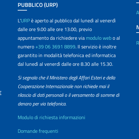
PUBBLICO (URP)
A
L'
URP
è aperto al pubblico dal lunedì al venerdì
dalle ore 9.00 alle ore 13.00, previo
appuntamento da richiedere via
modulo web
o al
R
numero
+39 06 3691 8899
. Il servizio è inoltre
garantito in modalità telefonica ed informatica
dal lunedì al venerdì dalle ore 8.30 alle 15.30.
Si segnala che il Ministero degli Affari Esteri e della
Cooperazione Internazionale non richiede mai il
E
rilascio di dati personali o il versamento di somme di
denaro per via telefonica.
matica
Info utili
Modulo di richiesta informazioni
Domande frequenti