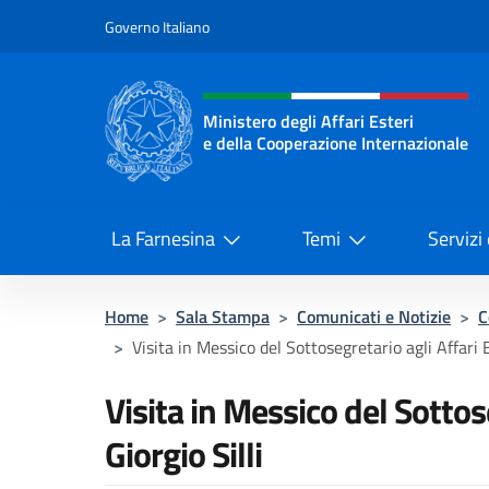
Salta al contenuto
Governo Italiano
Intestazione sito, social 
Ministero degli Affari Esteri
e della Cooperazione Internazionale
Ministero degli Affari Esteri e del
La Farnesina
Temi
Servizi
Home
>
Sala Stampa
>
Comunicati e Notizie
>
C
>
Visita in Messico del Sottosegretario agli Affari E
Visita in Messico del Sottose
Giorgio Silli