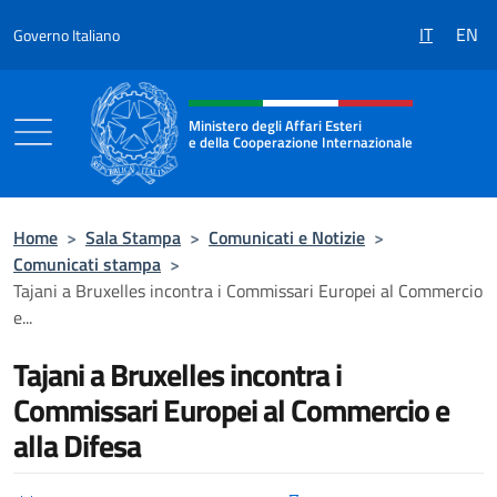
Salta al contenuto
IT
EN
Governo Italiano
Intestazione sito, social e menù
Ministero degli Affari Esteri
e della Cooperazione Internazionale
Ministero degli Affari Esteri e della Coo
Home
>
Sala Stampa
>
Comunicati e Notizie
>
Comunicati stampa
>
Tajani a Bruxelles incontra i Commissari Europei al Commercio
e...
Tajani a Bruxelles incontra i
Commissari Europei al Commercio e
alla Difesa