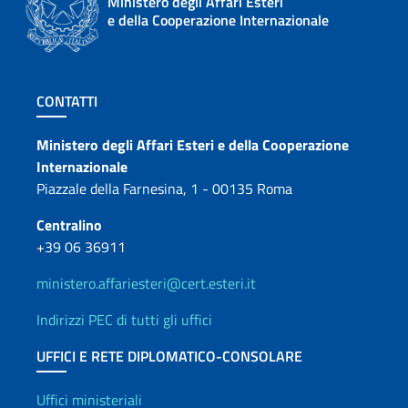
Ministero degli Affari Esteri
e della Cooperazione Internazionale
Sezione footer
CONTATTI
Contatti
Ministero degli Affari Esteri e della Cooperazione
Internazionale
Piazzale della Farnesina, 1 - 00135 Roma
Centralino
+39 06 36911
ministero.affariesteri@cert.esteri.it
Indirizzi PEC di tutti gli uffici
UFFICI E RETE DIPLOMATICO-CONSOLARE
Uffici e Rete diplomatica
Uffici ministeriali