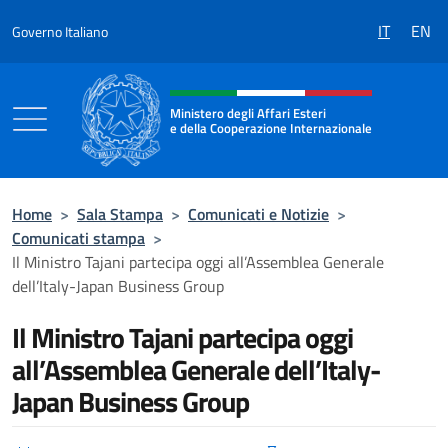
Salta al contenuto
IT
EN
Governo Italiano
Intestazione sito, social e menù
Ministero degli Affari Esteri
e della Cooperazione Internazionale
Ministero degli Affari Esteri e della Coo
Home
>
Sala Stampa
>
Comunicati e Notizie
>
Comunicati stampa
>
Il Ministro Tajani partecipa oggi all’Assemblea Generale
dell’Italy-Japan Business Group
Il Ministro Tajani partecipa oggi
all’Assemblea Generale dell’Italy-
Japan Business Group