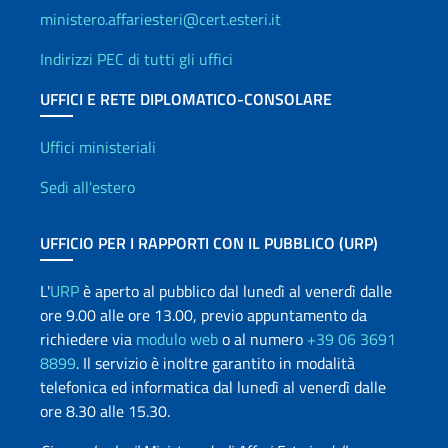
ministero.affariesteri@cert.esteri.it
Indirizzi PEC di tutti gli uffici
UFFICI E RETE DIPLOMATICO-CONSOLARE
Uffici e Rete diplomatica
Uffici ministeriali
Sedi all'estero
UFFICIO PER I RAPPORTI CON IL PUBBLICO (URP)
L'
URP
è aperto al pubblico dal lunedì al venerdì dalle
ore 9.00 alle ore 13.00, previo appuntamento da
richiedere via
modulo web
o al numero
+39 06 3691
8899
. Il servizio è inoltre garantito in modalità
telefonica ed informatica dal lunedì al venerdì dalle
ore 8.30 alle 15.30.