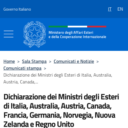
Salta al contenuto
IT
EN
Governo Italiano
Intestazione sito, social e menù
Ministero degli Affari Esteri
e della Cooperazione Internazionale
Ministero degli Affari Esteri e della Coo
Home
>
Sala Stampa
>
Comunicati e Notizie
>
Comunicati stampa
>
Dichiarazione dei Ministri degli Esteri di Italia, Australia,
Austria, Canada,...
Dichiarazione dei Ministri degli Esteri
di Italia, Australia, Austria, Canada,
Francia, Germania, Norvegia, Nuova
Zelanda e Regno Unito