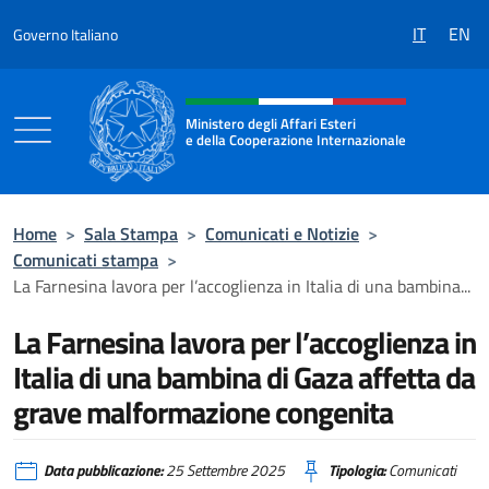
Salta al contenuto
IT
EN
Governo Italiano
Intestazione sito, social e menù
Ministero degli Affari Esteri
e della Cooperazione Internazionale
Ministero degli Affari Esteri e della Coo
Home
>
Sala Stampa
>
Comunicati e Notizie
>
Comunicati stampa
>
La Farnesina lavora per l’accoglienza in Italia di una bambina...
La Farnesina lavora per l’accoglienza in
Italia di una bambina di Gaza affetta da
grave malformazione congenita
Data pubblicazione:
25 Settembre 2025
Tipologia:
Comunicati