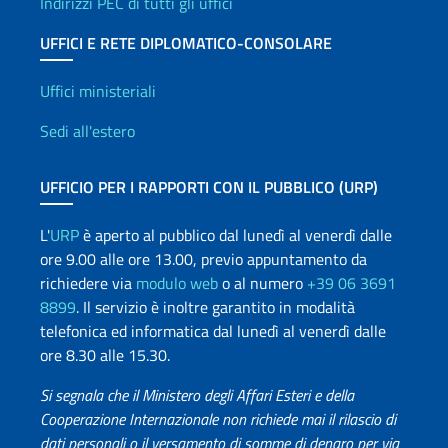
Indirizzi PEC di tutti gli uffici
UFFICI E RETE DIPLOMATICO-CONSOLARE
Uffici e Rete diplomatica
Uffici ministeriali
Sedi all'estero
UFFICIO PER I RAPPORTI CON IL PUBBLICO (URP)
L'
URP
è aperto al pubblico dal lunedì al venerdì dalle
ore 9.00 alle ore 13.00, previo appuntamento da
richiedere via
modulo web
o al numero
+39 06 3691
8899
. Il servizio è inoltre garantito in modalità
telefonica ed informatica dal lunedì al venerdì dalle
ore 8.30 alle 15.30.
Si segnala che il Ministero degli Affari Esteri e della
Cooperazione Internazionale non richiede mai il rilascio di
dati personali o il versamento di somme di denaro per via