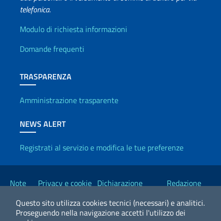
telefonica.
Info utili
Modulo di richiesta informazioni
Domande frequenti
TRASPARENZA
Amministrazione trasparente
NEWS ALERT
Registrati al servizio e modifica le tue preferenze
Link Utili
Note
Privacy e cookie
Dichiarazione
Redazione
legali
policy
Accessibilità
Esteri
Questo sito utilizza cookies tecnici (necessari) e analitici.
Proseguendo nella navigazione accetti l'utilizzo dei