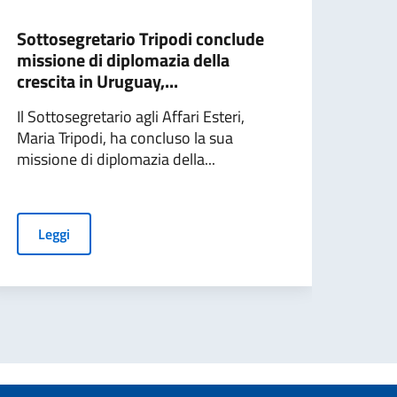
Sottosegretario Tripodi conclude
Miss
missione di diplomazia della
cres
crescita in Uruguay,...
in P
Il Sottosegretario agli Affari Esteri,
Il So
Maria Tripodi, ha concluso la sua
Mari
missione di diplomazia della...
Para
Leggi
L