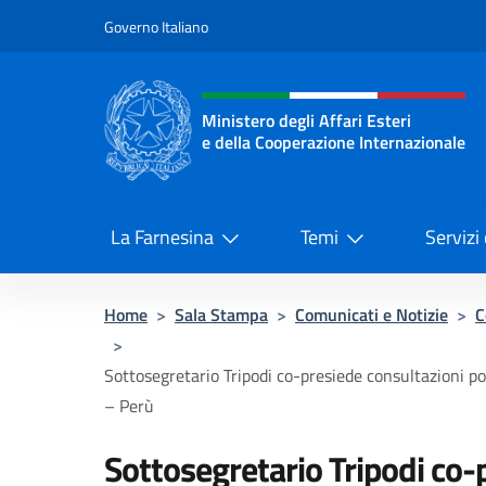
Salta al contenuto
Governo Italiano
Intestazione sito, social 
Ministero degli Affari Esteri
e della Cooperazione Internazionale
Ministero degli Affari Esteri e del
La Farnesina
Temi
Servizi
Home
>
Sala Stampa
>
Comunicati e Notizie
>
C
>
Sottosegretario Tripodi co-presiede consultazioni poli
– Perù
Sottosegretario Tripodi co-