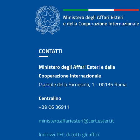
Ministero degli Affari Esteri
e della Cooperazione Internazionale
Sezione footer
CONTATTI
Contatti
Ministero degli Affari Esteri e della
Cooperazione Internazionale
Piazzale della Farnesina, 1 - 00135 Roma
Centralino
+39 06 36911
ministero.affariesteri@cert.esteri.it
Indirizzi PEC di tutti gli uffici