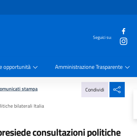
e menù
Seguici su:
la Cooperazione Internazionale
 e opportunità
Amministrazione Trasparente
Condi
omunicati stampa
Condividi
tiche bilaterali Italia
presiede consultazioni politiche