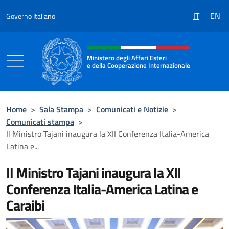
Salta al contenuto
IT
EN
Governo Italiano
Intestazione sito, social e menù
Ministero degli Affari Esteri
e della Cooperazione Internazionale
Ministero degli Affari Esteri e della Coo
Home
>
Sala Stampa
>
Comunicati e Notizie
>
Comunicati stampa
>
Il Ministro Tajani inaugura la XII Conferenza Italia-America
Latina e...
Il Ministro Tajani inaugura la XII
Conferenza Italia-America Latina e
Caraibi