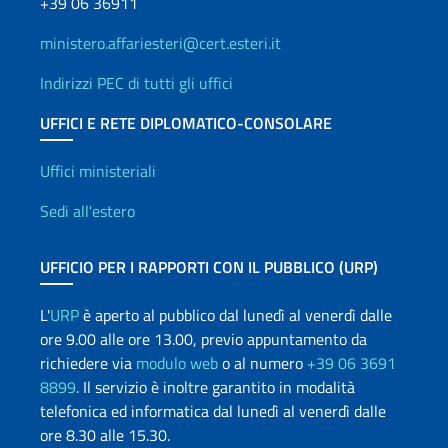
+39 06 36911
ministero.affariesteri@cert.esteri.it
Indirizzi PEC di tutti gli uffici
UFFICI E RETE DIPLOMATICO-CONSOLARE
Uffici e Rete diplomatica
Uffici ministeriali
Sedi all'estero
UFFICIO PER I RAPPORTI CON IL PUBBLICO (URP)
L'
URP
è aperto al pubblico dal lunedì al venerdì dalle
ore 9.00 alle ore 13.00, previo appuntamento da
richiedere via
modulo web
o al numero
+39 06 3691
8899
. Il servizio è inoltre garantito in modalità
telefonica ed informatica dal lunedì al venerdì dalle
ore 8.30 alle 15.30.