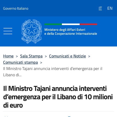
Salta al contenuto
IT
EN
Governo Italiano
Intestazione sito, social e menù
Ministero degli Affari Esteri
e della Cooperazione Internazionale
Ministero degli Affari Esteri e della Coo
Home
>
Sala Stampa
>
Comunicati e Notizie
>
Comunicati stampa
>
Il Ministro Tajani annuncia interventi d’emergenza per il
Libano di...
Il Ministro Tajani annuncia interventi
d’emergenza per il Libano di 10 milioni
di euro