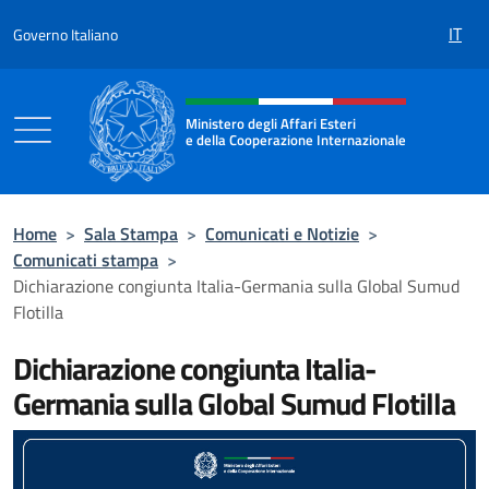
Salta al contenuto
IT
Governo Italiano
Intestazione sito, social e menù
Ministero degli Affari Esteri
e della Cooperazione Internazionale
Ministero degli Affari Esteri e della Coo
Home
>
Sala Stampa
>
Comunicati e Notizie
>
Comunicati stampa
>
Dichiarazione congiunta Italia-Germania sulla Global Sumud
Flotilla
Dichiarazione congiunta Italia-
Germania sulla Global Sumud Flotilla