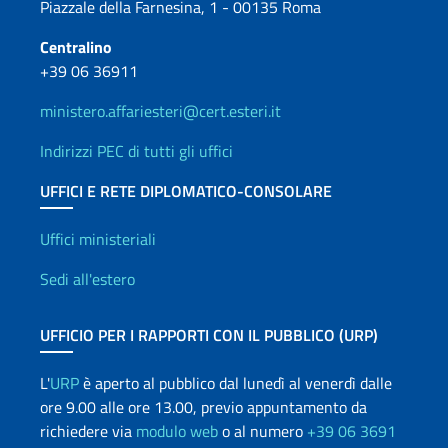
Piazzale della Farnesina, 1 - 00135 Roma
Centralino
+39 06 36911
ministero.affariesteri@cert.esteri.it
Indirizzi PEC di tutti gli uffici
UFFICI E RETE DIPLOMATICO-CONSOLARE
Uffici e Rete diplomatica
Uffici ministeriali
Sedi all'estero
UFFICIO PER I RAPPORTI CON IL PUBBLICO (URP)
L'
URP
è aperto al pubblico dal lunedì al venerdì dalle
ore 9.00 alle ore 13.00, previo appuntamento da
richiedere via
modulo web
o al numero
+39 06 3691