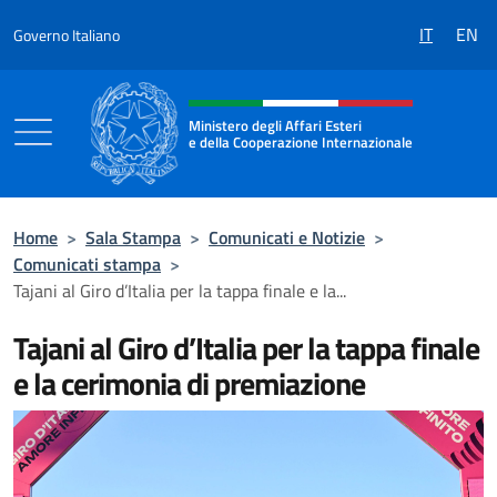
Salta al contenuto
IT
EN
Governo Italiano
Intestazione sito, social e menù
Ministero degli Affari Esteri
e della Cooperazione Internazionale
Ministero degli Affari Esteri e della Coo
Home
>
Sala Stampa
>
Comunicati e Notizie
>
Comunicati stampa
>
Tajani al Giro d’Italia per la tappa finale e la...
Tajani al Giro d’Italia per la tappa finale
e la cerimonia di premiazione