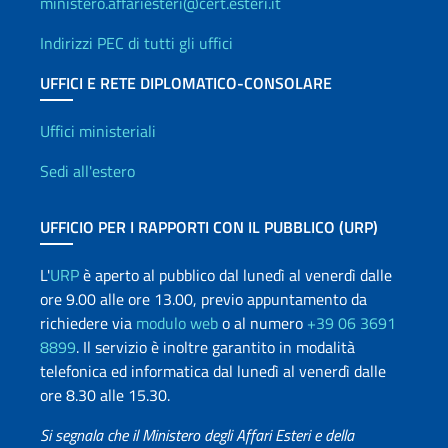
ministero.affariesteri@cert.esteri.it
Indirizzi PEC di tutti gli uffici
UFFICI E RETE DIPLOMATICO-CONSOLARE
Uffici e Rete diplomatica
Uffici ministeriali
Sedi all'estero
UFFICIO PER I RAPPORTI CON IL PUBBLICO (URP)
L'
URP
è aperto al pubblico dal lunedì al venerdì dalle
ore 9.00 alle ore 13.00, previo appuntamento da
richiedere via
modulo web
o al numero
+39 06 3691
8899
. Il servizio è inoltre garantito in modalità
telefonica ed informatica dal lunedì al venerdì dalle
ore 8.30 alle 15.30.
Si segnala che il Ministero degli Affari Esteri e della