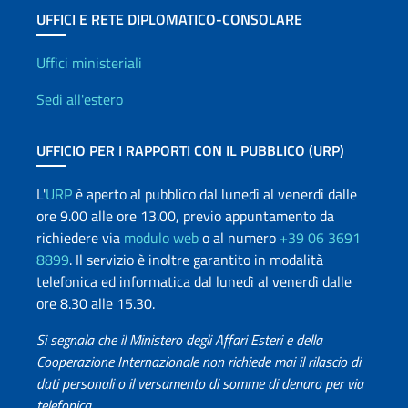
UFFICI E RETE DIPLOMATICO-CONSOLARE
Uffici e Rete diplomatica
Uffici ministeriali
Sedi all'estero
UFFICIO PER I RAPPORTI CON IL PUBBLICO (URP)
L'
URP
è aperto al pubblico dal lunedì al venerdì dalle
ore 9.00 alle ore 13.00, previo appuntamento da
richiedere via
modulo web
o al numero
+39 06 3691
8899
. Il servizio è inoltre garantito in modalità
telefonica ed informatica dal lunedì al venerdì dalle
ore 8.30 alle 15.30.
Si segnala che il Ministero degli Affari Esteri e della
Cooperazione Internazionale non richiede mai il rilascio di
dati personali o il versamento di somme di denaro per via
telefonica.