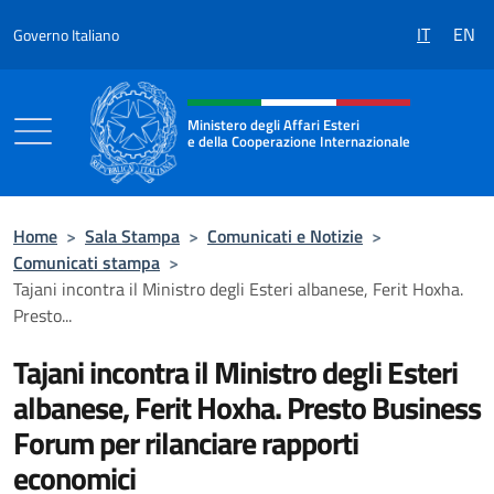
Salta al contenuto
IT
EN
Governo Italiano
Intestazione sito, social e menù
Ministero degli Affari Esteri
e della Cooperazione Internazionale
Ministero degli Affari Esteri e della Coo
Home
>
Sala Stampa
>
Comunicati e Notizie
>
Comunicati stampa
>
Tajani incontra il Ministro degli Esteri albanese, Ferit Hoxha.
Presto...
Tajani incontra il Ministro degli Esteri
albanese, Ferit Hoxha. Presto Business
Forum per rilanciare rapporti
economici