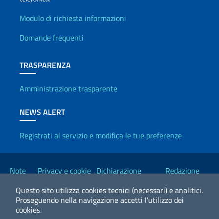
Info utili
Modulo di richiesta informazioni
Domande frequenti
TRASPARENZA
Amministrazione trasparente
NEWS ALERT
Registrati al servizio e modifica le tue preferenze
Link Utili
Note
Privacy e cookie
Dichiarazione
Redazione
legali
policy
Accessibilità
Esteri
Questo sito utilizza cookies tecnici (necessari) e analitici.
Proseguendo nella navigazione accetti l'utilizzo dei
cookies.