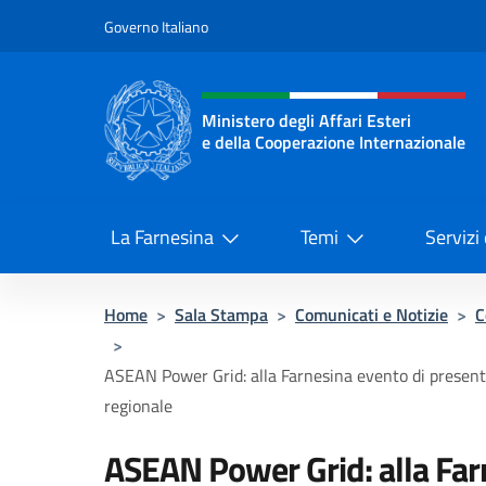
Salta al contenuto
Governo Italiano
Intestazione sito, social 
Ministero degli Affari Esteri
e della Cooperazione Internazionale
Ministero degli Affari Esteri e del
La Farnesina
Temi
Servizi
Home
>
Sala Stampa
>
Comunicati e Notizie
>
C
>
ASEAN Power Grid: alla Farnesina evento di presenta
regionale
ASEAN Power Grid: alla Far