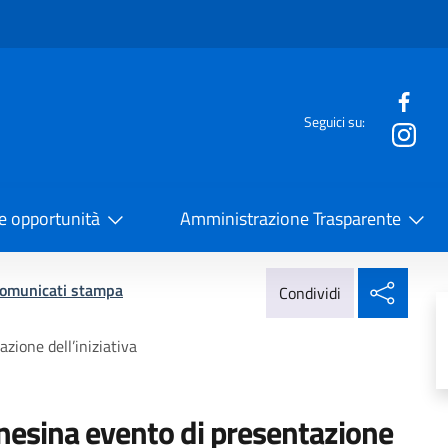
e menù
Seguici su:
la Cooperazione Internazionale
 e opportunità
Amministrazione Trasparente
Condi
omunicati stampa
Condividi
zione dell’iniziativa
nesina evento di presentazione