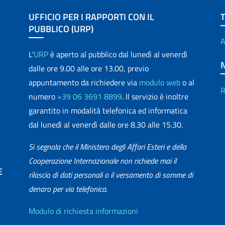
UFFICIO PER I RAPPORTI CON IL
PUBBLICO (URP)
A
L'
URP
è aperto al pubblico dal lunedì al venerdì
dalle ore 9.00 alle ore 13.00, previo
appuntamento da richiedere via
modulo web
o al
R
numero
+39 06 3691 8899
. Il servizio è inoltre
garantito in modalità telefonica ed informatica
dal lunedì al venerdì dalle ore 8.30 alle 15.30.
Si segnala che il Ministero degli Affari Esteri e della
Cooperazione Internazionale non richiede mai il
E
rilascio di dati personali o il versamento di somme di
denaro per via telefonica.
matica
Info utili
Modulo di richiesta informazioni