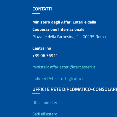
Sezione footer
CONTATTI
Contatti
Ministero degli Affari Esteri e della
Cooperazione Internazionale
Piazzale della Farnesina, 1 - 00135 Roma
Centralino
+39 06 36911
ministero.affariesteri@cert.esteri.it
Indirizzi PEC di tutti gli uffici
UFFICI E RETE DIPLOMATICO-CONSOLAR
Uffici e Rete diplo
Uffici ministeriali
Sedi all'estero