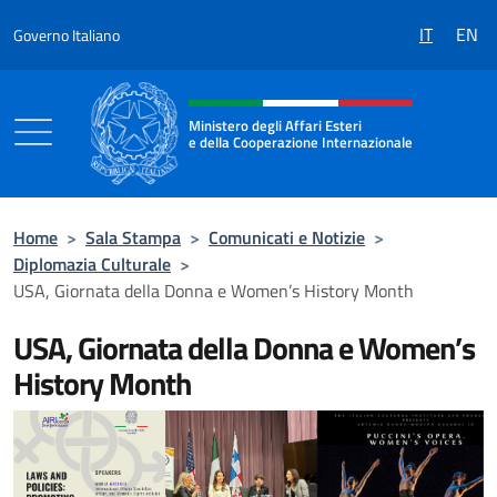
Salta al contenuto
IT
EN
Governo Italiano
Intestazione sito, social e menù
Ministero degli Affari Esteri
e della Cooperazione Internazionale
Ministero degli Affari Esteri e della Coo
Home
>
Sala Stampa
>
Comunicati e Notizie
>
Diplomazia Culturale
>
USA, Giornata della Donna e Women’s History Month
USA, Giornata della Donna e Women’s
History Month