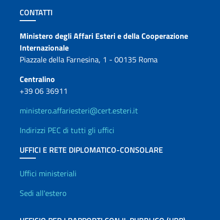
Sezione footer
CONTATTI
Contatti
Ministero degli Affari Esteri e della Cooperazione
Internazionale
Piazzale della Farnesina, 1 - 00135 Roma
Centralino
+39 06 36911
ministero.affariesteri@cert.esteri.it
Indirizzi PEC di tutti gli uffici
UFFICI E RETE DIPLOMATICO-CONSOLARE
Uffici e Rete diplomatica
Uffici ministeriali
Sedi all'estero