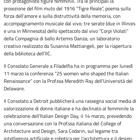
con protagoniste figure femminili. Tra le principali la
proiezione del film muto del 1916 “Tigre Reale”, poema sulla
forza dell’amore e sulla distruttività della memoria, con
accompagnamento musicale dal vivo; tre serate (due in Illinois
e una in Minnesota) dello spettacolo dal vivo “Corpi Violati”
della Compagnia di ballo Artemis Danza; un laboratorio
creativo realizzato da Susanna Mattiangeli, per la riapertura
della biblioteca dell’IIC.
Il Consolato Generale a Filadelfia ha in programma per lunedì
11 marzo la conferenza “25 women who shaped the Italian
Renaissance” con la Prof.ssa Meredith Ray dell’Università del
Delaware.
Il Consolato a Detroit pubblicherà una rassegna social media di
valorizzazione di donne italiane e ha declinato al femminile la
celebrazione dell’Italian Design Day, il 14 marzo, prevedendo
una conversazione con la Prof.ssa italiana del College of
Architecture and Design, Sara Codarin, sul legame tra
intelligenza artificiale e robotica per l’architettura e il design.