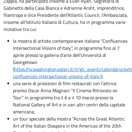
Zappia, ha partecipato insieme a Evan Ryan, Segretaria di
Gabinetto della Casa Bianca e Adrienne Arsht, imprenditrice,
filantropa e Vice Presidente dell’Atlantic Council, l’Ambasciata,
insieme all’Istituto Italiano di Cultura, ha in programma varie
iniziative tra cui:
la mostra di artiste contemporanee italiane “Confluences:
Intersectional Visions of Italy”, in programma fino al 7
aprile presso la galleria d’arte dell’Università di
Georgetown
(
https://iicwashington.esteri.it/it/gli_eventi/calendario/exh
confluences-intersectional-visions-of-italy/
);
una serie di proiezioni di film restaurati con l’attrice
premio Oscar Anna Magnani “Il Cinema Ritrovato on
Tour” in programma tra il 6 e il 10 marzo presso la
National Gallery of Art e in vari altri centri della capitale
americana;
un tour speciale della mostra “Across the Great Atlantic:
Art of the Italian Diaspora in the Americas of the 20th