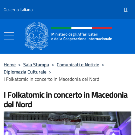
Salta al contenuto
IT
Governo Italiano
Intestazione sito, social e menù
Ministero degli Affari Esteri
e della Cooperazione Internazionale
Ministero degli Affari Esteri e della Coo
Home
>
Sala Stampa
>
Comunicati e Notizie
>
Diplomazia Culturale
>
I Folkatomic in concerto in Macedonia del Nord
I Folkatomic in concerto in Macedonia
del Nord