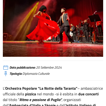
Data pubblicazione:
20 Settembre 2024
Tipologia:
Diplomazia Culturale
L’
Orchestra Popolare “La Notte della Taranta”
– ambasciatrice
ufficiale della
pizzica
nel mondo -si è esibita in
due
concerti
dal titolo “
Ritmo e passione di Puglia”
,
organizzati
dall’
Ambasciata d’Italia a Skopje
e dall’
Istituto Italiano di