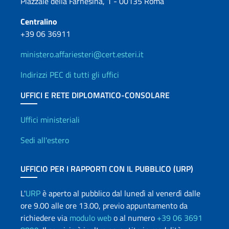
Piazzale della Farnesina, 1 - 00135 Roma
Centralino
+39 06 36911
ministero.affariesteri@cert.esteri.it
Indirizzi PEC di tutti gli uffici
UFFICI E RETE DIPLOMATICO-CONSOLARE
Uffici e Rete diplomatica
Uffici ministeriali
Sedi all'estero
UFFICIO PER I RAPPORTI CON IL PUBBLICO (URP)
L'
URP
è aperto al pubblico dal lunedì al venerdì dalle
ore 9.00 alle ore 13.00, previo appuntamento da
richiedere via
modulo web
o al numero
+39 06 3691