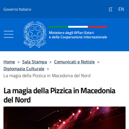
Salta al contenuto
IT
EN
Governo Italiano
Intestazione sito, social e menù
Ministero degli Affari Esteri
e della Cooperazione Internazionale
Ministero degli Affari Esteri e della Coo
Home
>
Sala Stampa
>
Comunicati e Notizie
>
Diplomazia Culturale
>
La magia della Pizzica in Macedonia del Nord
La magia della Pizzica in Macedonia
del Nord