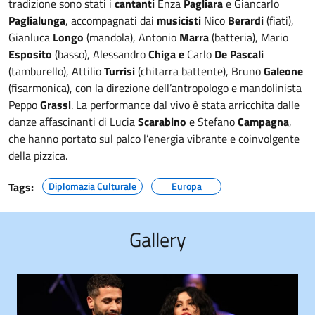
tradizione sono stati i
cantanti
Enza
Pagliara
e Giancarlo
Paglialunga
, accompagnati dai
musicisti
Nico
Berardi
(fiati),
Gianluca
Longo
(mandola), Antonio
Marra
(batteria), Mario
Esposito
(basso), Alessandro
Chiga e
Carlo
De Pascali
(tamburello), Attilio
Turrisi
(chitarra battente), Bruno
Galeone
(fisarmonica), con la direzione dell’antropologo e mandolinista
Peppo
Grassi
. La performance dal vivo è stata arricchita dalle
danze affascinanti di Lucia
Scarabino
e Stefano
Campagna
,
che hanno portato sul palco l’energia vibrante e coinvolgente
della pizzica.
Tags:
Diplomazia Culturale
Europa
Gallery