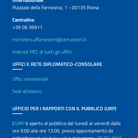
Internazionale
Piazzale della Farnesina, 1 - 00135 Roma
Centralino
+39 06 36911
ministero.affariesteri@cert.esteri.it
Indirizzi PEC di tutti gli uffici
UFFICI E RETE DIPLOMATICO-CONSOLARE
Uffici e Rete diplomatica
Uffici ministeriali
Sedi all'estero
UFFICIO PER I RAPPORTI CON IL PUBBLICO (URP)
L'
URP
è aperto al pubblico dal lunedì al venerdì dalle
ore 9.00 alle ore 13.00, previo appuntamento da