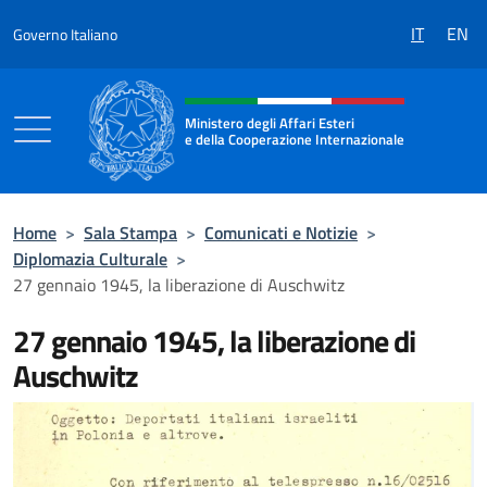
Salta al contenuto
IT
EN
Governo Italiano
Intestazione sito, social e menù
Ministero degli Affari Esteri
e della Cooperazione Internazionale
Ministero degli Affari Esteri e della Coo
Home
>
Sala Stampa
>
Comunicati e Notizie
>
Diplomazia Culturale
>
27 gennaio 1945, la liberazione di Auschwitz
27 gennaio 1945, la liberazione di
Auschwitz