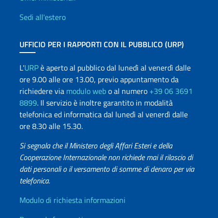
Uffici e Rete diplomatica
Sedi all'estero
UFFICIO PER I RAPPORTI CON IL PUBBLICO (URP)
L'
URP
è aperto al pubblico dal lunedì al venerdì dalle
ore 9.00 alle ore 13.00, previo appuntamento da
richiedere via
modulo web
o al numero
+39 06 3691
8899
. Il servizio è inoltre garantito in modalità
telefonica ed informatica dal lunedì al venerdì dalle
ore 8.30 alle 15.30.
Si segnala che il Ministero degli Affari Esteri e della
Cooperazione Internazionale non richiede mai il rilascio di
dati personali o il versamento di somme di denaro per via
telefonica.
Info utili
Modulo di richiesta informazioni