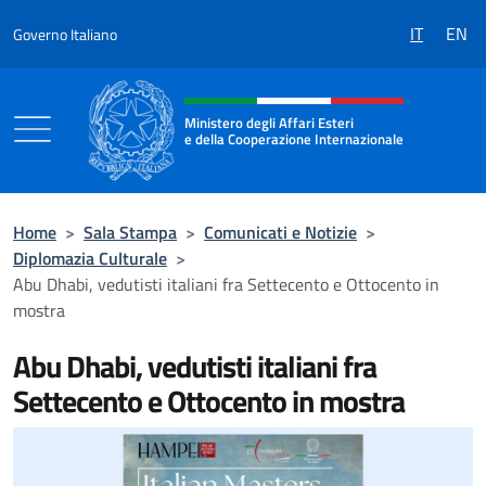
Salta al contenuto
IT
EN
Governo Italiano
Intestazione sito, social e menù
Ministero degli Affari Esteri
e della Cooperazione Internazionale
Ministero degli Affari Esteri e della Coo
Home
>
Sala Stampa
>
Comunicati e Notizie
>
Diplomazia Culturale
>
Abu Dhabi, vedutisti italiani fra Settecento e Ottocento in
mostra
Abu Dhabi, vedutisti italiani fra
Settecento e Ottocento in mostra