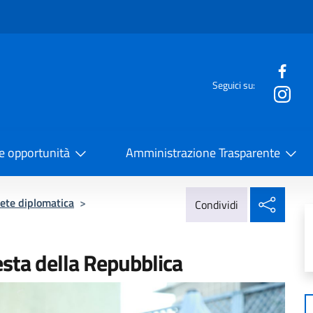
e menù
Seguici su:
la Cooperazione Internazionale
 e opportunità
Amministrazione Trasparente
Condi
ete diplomatica
>
Condividi
esta della Repubblica