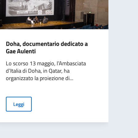
Doha, documentario dedicato a
Tuni
Gae Aulenti
Corb
Lo scorso 13 maggio, l’Ambasciata
Prend
d’Italia di Doha, in Qatar, ha
Cultu
organizzato la proiezione di...
inter
Leggi
L