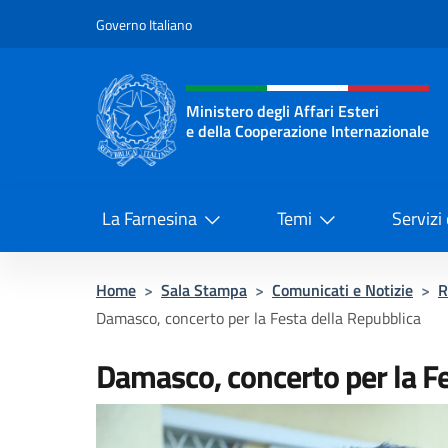
Salta al contenuto
Governo Italiano
Intestazione sito, social 
Ministero degli Affari Esteri
e della Cooperazione Internazionale
Ministero degli Affari Esteri e del
La Farnesina
Temi
Servizi
Home
>
Sala Stampa
>
Comunicati e Notizie
>
R
Damasco, concerto per la Festa della Repubblica
Damasco, concerto per la F