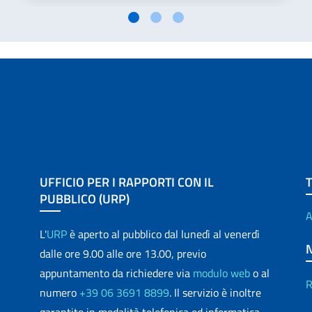
UFFICIO PER I RAPPORTI CON IL
PUBBLICO (URP)
A
L'
URP
è aperto al pubblico dal lunedì al venerdì
dalle ore 9.00 alle ore 13.00, previo
appuntamento da richiedere via
modulo web
o al
R
numero
+39 06 3691 8899
. Il servizio è inoltre
garantito in modalità telefonica ed informatica