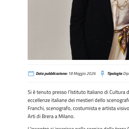
IIC Lione - giornata del made in italy
Data pubblicazione:
18 Maggio 2026
Tipologia:
Dipl
Si è tenuto presso l’Istituto Italiano di Cultura 
eccellenze italiane dei mestieri dello scenogra
Franchi, scenografo, costumista e artista visiv
Arti di Brera a Milano.
L’incontro si inserisce nella cornice della terza 