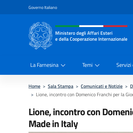
Salta al contenuto
Governo Italiano
Intestazione sito, social 
Ministero degli Affari Esteri
e della Cooperazione Internazionale
Ministero degli Affari Esteri e del
La Farnesina
Temi
Servizi
Home
>
Sala Stampa
>
Comunicati e Notizie
>
D
>
Lione, incontro con Domenico Franchi per la Gior
Lione, incontro con Domenic
Made in Italy