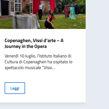
Copenaghen, Vissi d’arte – A
Hels
Journey in the Opera
Tour
Venerdì 10 luglio, l’Istituto Italiano di
I mar
Cultura di Copenaghen ha ospitato lo
stati
spettacolo musicale “Vissi...
centr
Grand
Leggi
L