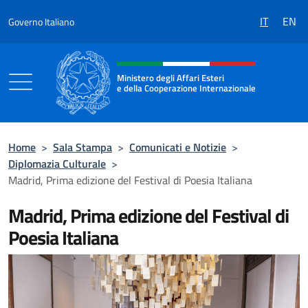
Salta al contenuto
IT
EN
Governo Italiano
Intestazione sito, social e menù
Ministero degli Affari Esteri
e della Cooperazione Internazionale
Ministero degli Affari Esteri e della Coo
Home
>
Sala Stampa
>
Comunicati e Notizie
>
Diplomazia Culturale
>
Madrid, Prima edizione del Festival di Poesia Italiana
Madrid, Prima edizione del Festival di
Poesia Italiana