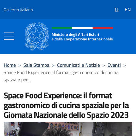
Salta al contenuto
IT
EN
Governo Italiano
Intestazione sito, social e menù
Ministero degli Affari Esteri
e della Cooperazione Internazionale
Ministero degli Affari Esteri e della Coo
Home
>
Sala Stampa
>
Comunicati e Notizie
>
Eventi
>
Space Food Experience: il format gastronomico di cucina
spaziale per...
Space Food Experience: il format
gastronomico di cucina spaziale per la
Giornata Nazionale dello Spazio 2023