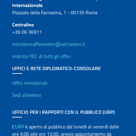
Internazionale
Piazzale della Farnesina, 1 - 00135 Roma
Centralino
+39 06 36911
ministero.affariesteri@cert.esteri.it
Indirizzi PEC di tutti gli uffici
UFFICI E RETE DIPLOMATICO-CONSOLARE
Uffici e Rete diplomatica
Uffici ministeriali
Sedi all'estero
UFFICIO PER I RAPPORTI CON IL PUBBLICO (URP)
L'
URP
è aperto al pubblico dal lunedì al venerdì dalle
ore 9.00 alle ore 13.00, previo appuntamento da