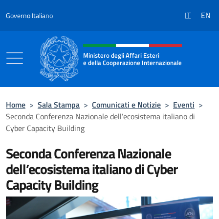
Salta al contenuto
IT
EN
Governo Italiano
Intestazione sito, social e menù
Ministero degli Affari Esteri
e della Cooperazione Internazionale
Ministero degli Affari Esteri e della Coo
Home
>
Sala Stampa
>
Comunicati e Notizie
>
Eventi
>
Seconda Conferenza Nazionale dell’ecosistema italiano di
Cyber Capacity Building
Seconda Conferenza Nazionale
dell’ecosistema italiano di Cyber
Capacity Building