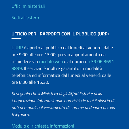
Uffici e Rete diplomatica
Uffici ministeriali
Sedi all'estero
UFFICIO PER I RAPPORTI CON IL PUBBLICO (URP)
L'
URP
è aperto al pubblico dal lunedì al venerdì dalle
ore 9.00 alle ore 13.00, previo appuntamento da
richiedere via
modulo web
o al numero
+39 06 3691
8899
. Il servizio è inoltre garantito in modalità
telefonica ed informatica dal lunedì al venerdì dalle
ore 8.30 alle 15.30.
Si segnala che il Ministero degli Affari Esteri e della
Cooperazione Internazionale non richiede mai il rilascio di
dati personali o il versamento di somme di denaro per via
telefonica.
Info utili
Modulo di richiesta informazioni