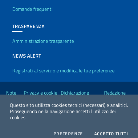
Domande frequenti
TRASPARENZA
Amministrazione trasparente
NEWS ALERT
Registrati al servizio e modifica le tue preferenze
Link Utili
Note
Privacy e cookie
Dichiarazione
Redazione
legali
policy
Accessibilità
Esteri
Questo sito utilizza cookies tecnici (necessari) e analitici.
Proseguendo nella navigazione accetti l'utilizzo dei
cookies.
2026 Copyright Ministero degli Affari Esteri e della Cooperazione
Internazionale
COOKIES
I CO
PREFERENZE
ACCETTO TUTTI