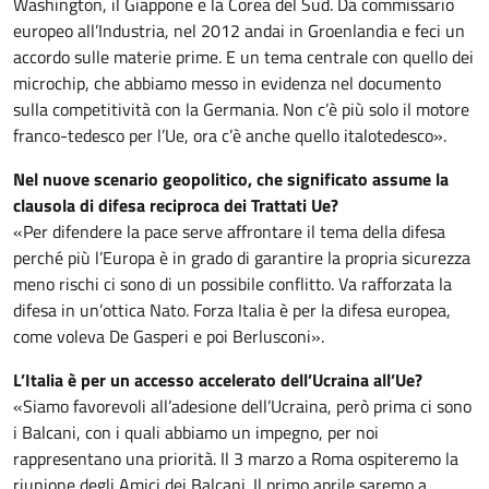
Washington, il Giappone e la Corea del Sud. Da commissario
europeo all’Industria, nel 2012 andai in Groenlandia e feci un
accordo sulle materie prime. E un tema centrale con quello dei
microchip, che abbiamo messo in evidenza nel documento
sulla competitività con la Germania. Non c’è più solo il motore
franco-tedesco per l’Ue, ora c’è anche quello italotedesco».
Nel nuove scenario geopolitico, che significato assume la
clausola di difesa reciproca dei Trattati Ue?
«Per difendere la pace serve affrontare il tema della difesa
perché più l’Europa è in grado di garantire la propria sicurezza
meno rischi ci sono di un possibile conflitto. Va rafforzata la
difesa in un’ottica Nato. Forza Italia è per la difesa europea,
come voleva De Gasperi e poi Berlusconi».
L’Italia è per un accesso accelerato dell’Ucraina all’Ue?
«Siamo favorevoli all’adesione dell’Ucraina, però prima ci sono
i Balcani, con i quali abbiamo un impegno, per noi
rappresentano una priorità. Il 3 marzo a Roma ospiteremo la
riunione degli Amici dei Balcani. Il primo aprile saremo a