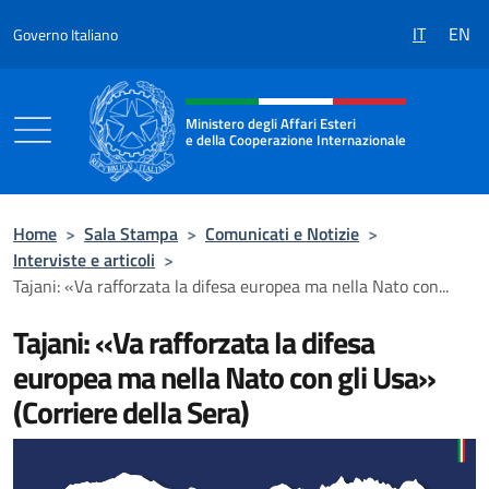
Salta al contenuto
IT
EN
Governo Italiano
Intestazione sito, social e menù
Ministero degli Affari Esteri
e della Cooperazione Internazionale
Ministero degli Affari Esteri e della Coo
Home
>
Sala Stampa
>
Comunicati e Notizie
>
Interviste e articoli
>
Tajani: «Va rafforzata la difesa europea ma nella Nato con...
Tajani: «Va rafforzata la difesa
europea ma nella Nato con gli Usa»
(Corriere della Sera)