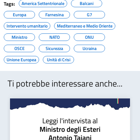
Tags:
America Settentrionale
Balcani
Europa
Farnesina
G7
Intervento umanitario
Mediterraneo e Medio Oriente
Ministro
NATO
ONU
OSCE
Sicurezza
Ucraina
Unione Europea
Unità di Crisi
Ti potrebbe interessare anche...