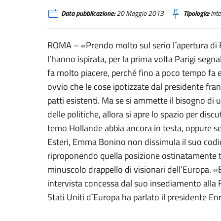
Data pubblicazione:
20 Maggio 2013
Tipologia:
Inte
ROMA – «Prendo molto sul serio l`apertura di F
l’hanno ispirata, per la prima volta Parigi segna
fa molto piacere, perché fino a poco tempo fa er
ovvio che le cose ipotizzate dal presidente f
patti esistenti. Ma se si ammette il bisogno di 
delle politiche, allora si apre lo spazio per d
temo Hollande abbia ancora in testa, oppure s
Esteri, Emma Bonino non dissimula il suo codice
riproponendo quella posizione ostinatamente t
minuscolo drappello di visionari dell’Europa. 
intervista concessa dal suo insediamento alla Fa
Stati Uniti d`Europa ha parlato il presidente En