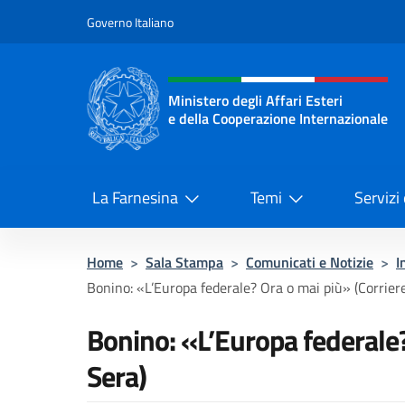
Salta al contenuto
Governo Italiano
Intestazione sito, social 
Ministero degli Affari Esteri
e della Cooperazione Internazionale
Ministero degli Affari Esteri e del
La Farnesina
Temi
Servizi
Home
>
Sala Stampa
>
Comunicati e Notizie
>
I
Bonino: «L’Europa federale? Ora o mai più» (Corriere
Bonino: «L’Europa federale?
Sera)