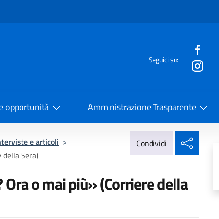
e menù
Seguici su:
la Cooperazione Internazionale
 e opportunità
Amministrazione Trasparente
Condi
nterviste e articoli
>
Condividi
 della Sera)
 Ora o mai più» (Corriere della