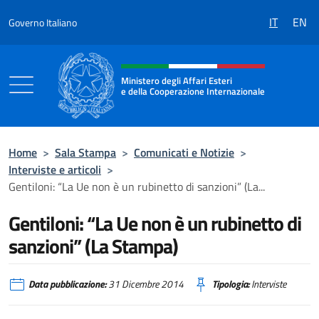
Salta al contenuto
IT
EN
Governo Italiano
Intestazione sito, social e menù
Ministero degli Affari Esteri
e della Cooperazione Internazionale
Ministero degli Affari Esteri e della Coo
Home
>
Sala Stampa
>
Comunicati e Notizie
>
Interviste e articoli
>
Gentiloni: “La Ue non è un rubinetto di sanzioni” (La...
Gentiloni: “La Ue non è un rubinetto di
sanzioni” (La Stampa)
Data pubblicazione:
31 Dicembre 2014
Tipologia:
Interviste