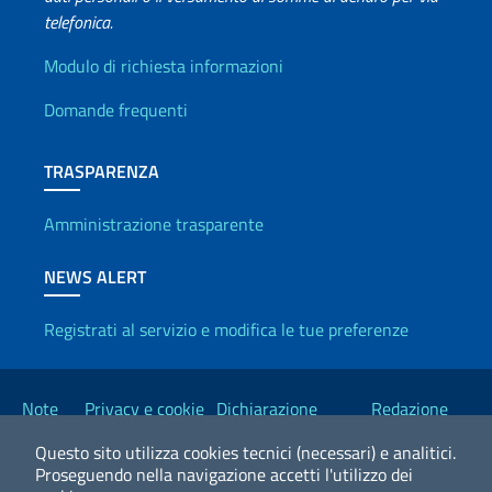
telefonica.
Info utili
Modulo di richiesta informazioni
Domande frequenti
TRASPARENZA
Amministrazione trasparente
NEWS ALERT
Registrati al servizio e modifica le tue preferenze
Link Utili
Note
Privacy e cookie
Dichiarazione
Redazione
legali
policy
Accessibilità
Esteri
Questo sito utilizza cookies tecnici (necessari) e analitici.
Proseguendo nella navigazione accetti l'utilizzo dei