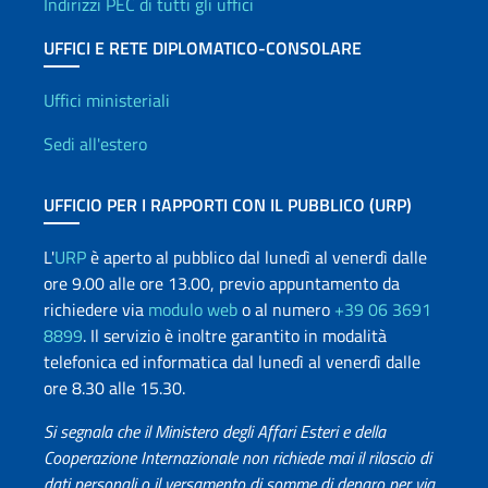
Indirizzi PEC di tutti gli uffici
UFFICI E RETE DIPLOMATICO-CONSOLARE
Uffici e Rete diplomatica
Uffici ministeriali
Sedi all'estero
UFFICIO PER I RAPPORTI CON IL PUBBLICO (URP)
L'
URP
è aperto al pubblico dal lunedì al venerdì dalle
ore 9.00 alle ore 13.00, previo appuntamento da
richiedere via
modulo web
o al numero
+39 06 3691
8899
. Il servizio è inoltre garantito in modalità
telefonica ed informatica dal lunedì al venerdì dalle
ore 8.30 alle 15.30.
Si segnala che il Ministero degli Affari Esteri e della
Cooperazione Internazionale non richiede mai il rilascio di
dati personali o il versamento di somme di denaro per via