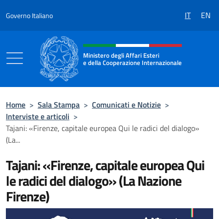
Salta al contenuto
IT
EN
Governo Italiano
Intestazione sito, social e menù
Ministero degli Affari Esteri
e della Cooperazione Internazionale
Ministero degli Affari Esteri e della Coo
Home
>
Sala Stampa
>
Comunicati e Notizie
>
Interviste e articoli
>
Tajani: «Firenze, capitale europea Qui le radici del dialogo»
(La...
Tajani: «Firenze, capitale europea Qui
le radici del dialogo» (La Nazione
Firenze)