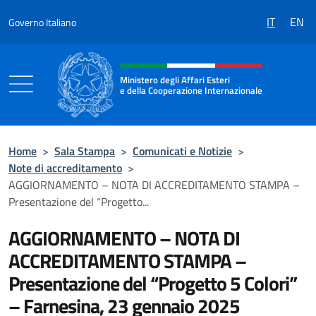
Salta al contenuto
IT
EN
Governo Italiano
Intestazione sito, social e menù
Ministero degli Affari Esteri
e della Cooperazione Internazionale
Ministero degli Affari Esteri e della Coo
Home
>
Sala Stampa
>
Comunicati e Notizie
>
Note di accreditamento
>
AGGIORNAMENTO – NOTA DI ACCREDITAMENTO STAMPA –
Presentazione del “Progetto...
AGGIORNAMENTO – NOTA DI
ACCREDITAMENTO STAMPA –
Presentazione del “Progetto 5 Colori”
– Farnesina, 23 gennaio 2025