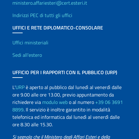
ministero.affariesteri@cert.esteri.it
Indirizzi PEC di tutti gli uffici
UFFICI E RETE DIPLOMATICO-CONSOLARE
Uffici e Rete diplomatica
Uffici ministeriali
Sedi all'estero
UFFICIO PER I RAPPORTI CON IL PUBBLICO (URP)
L'
URP
è aperto al pubblico dal lunedì al venerdì dalle
ore 9.00 alle ore 13.00, previo appuntamento da
richiedere via
modulo web
o al numero
+39 06 3691
8899
. Il servizio è inoltre garantito in modalità
telefonica ed informatica dal lunedì al venerdì dalle
ore 8.30 alle 15.30.
Si segnala che il Ministero degli Affari Esteri e della