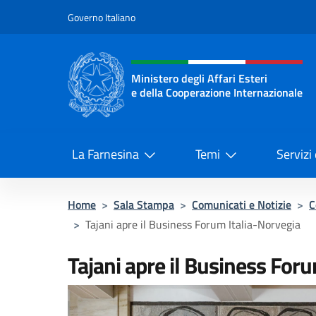
Salta al contenuto
Governo Italiano
Intestazione sito, social 
Ministero degli Affari Esteri
e della Cooperazione Internazionale
Ministero degli Affari Esteri e del
La Farnesina
Temi
Servizi
Home
>
Sala Stampa
>
Comunicati e Notizie
>
C
>
Tajani apre il Business Forum Italia-Norvegia
Tajani apre il Business For