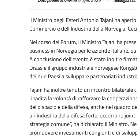
Data pubblicazione:
08 Giugno 2026
Tipologia:
Comu
Il Ministro degli Esteri Antonio Tajani ha aperto 
Commercio e dell’Industria della Norvegia, Ceci
Nel corso del Forum, il Ministro Tajani ha pres
business in Norvegia per le aziende italiane, q
A conclusione dell’evento è stato inoltre firma
Drass e il gruppo industriale norvegese Kongsb
dei due Paesi a sviluppare partenariati industria
Tajani ha inoltre tenuto un incontro bilaterale 
ribadita la volontà di rafforzare la cooperazione 
dello spazio e della difesa, anche nel quadro de
un’industria della difesa forte; occorrono join
strategia comune”, ha dichiarato il Ministro. Nel
promuovere investimenti congiunti e di svilup