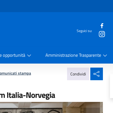
e menù
Seguici su:
la Cooperazione Internazionale
 e opportunità
Amministrazione Trasparente
Condi
omunicati stampa
Condividi
um Italia-Norvegia