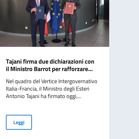
Tajani firma due dichiarazioni con
Vert
il Ministro Barrot per rafforzare...
inte
firm
Nel quadro del Vertice Intergovernativo
Italia-Francia, il Ministro degli Esteri
Nel 
Antonio Tajani ha firmato oggi,...
tra I
Ester
Leggi
L