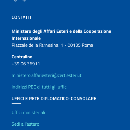
Sezione footer
CONTATTI
Contatti
Ministero degli Affari Esteri e della Cooperazione
Internazionale
Piazzale della Farnesina, 1 - 00135 Roma
Centralino
+39 06 36911
ministero.affariesteri@cert.esteri.it
Indirizzi PEC di tutti gli uffici
UFFICI E RETE DIPLOMATICO-CONSOLARE
Uffici e Rete diplomatica
Uffici ministeriali
Sedi all'estero