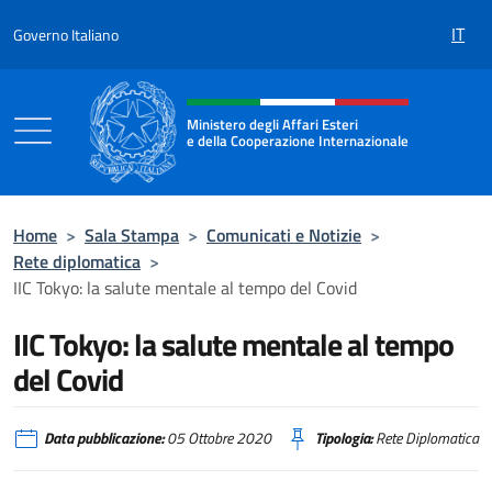
Salta al contenuto
IT
Governo Italiano
Intestazione sito, social e menù
Ministero degli Affari Esteri
e della Cooperazione Internazionale
Ministero degli Affari Esteri e della Coo
Home
>
Sala Stampa
>
Comunicati e Notizie
>
Rete diplomatica
>
IIC Tokyo: la salute mentale al tempo del Covid
IIC Tokyo: la salute mentale al tempo
del Covid
Data pubblicazione:
05 Ottobre 2020
Tipologia:
Rete Diplomatica