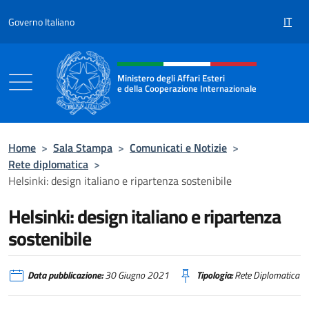
Salta al contenuto
IT
Governo Italiano
Intestazione sito, social e menù
Ministero degli Affari Esteri
e della Cooperazione Internazionale
Ministero degli Affari Esteri e della Coo
Home
>
Sala Stampa
>
Comunicati e Notizie
>
Rete diplomatica
>
Helsinki: design italiano e ripartenza sostenibile
Helsinki: design italiano e ripartenza
sostenibile
Data pubblicazione:
30 Giugno 2021
Tipologia:
Rete Diplomatica