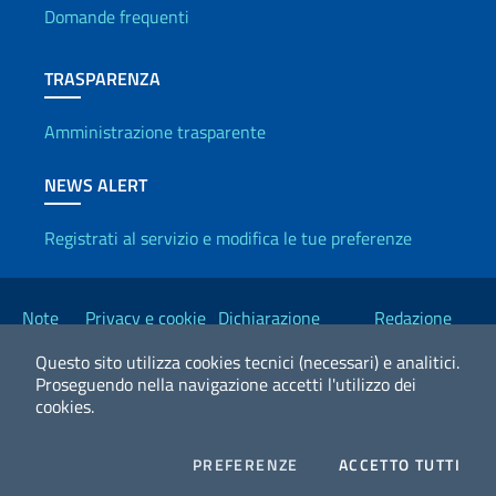
Domande frequenti
TRASPARENZA
Amministrazione trasparente
NEWS ALERT
Registrati al servizio e modifica le tue preferenze
Link Utili
Note
Privacy e cookie
Dichiarazione
Redazione
legali
policy
Accessibilità
Esteri
Questo sito utilizza cookies tecnici (necessari) e analitici.
Proseguendo nella navigazione accetti l'utilizzo dei
cookies.
2026 Copyright Ministero degli Affari Esteri e della Cooperazione
Internazionale
COOKIES
I CO
PREFERENZE
ACCETTO TUTTI
Facebook
Twitter
Whatsapp