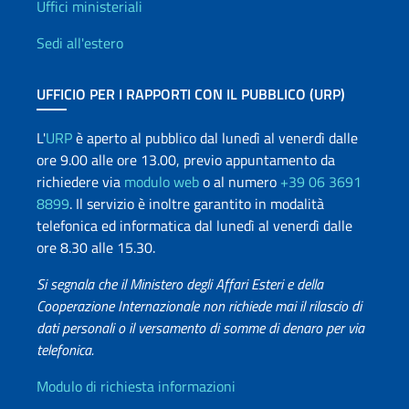
Uffici e Rete diplomatica
Uffici ministeriali
Sedi all'estero
UFFICIO PER I RAPPORTI CON IL PUBBLICO (URP)
L'
URP
è aperto al pubblico dal lunedì al venerdì dalle
ore 9.00 alle ore 13.00, previo appuntamento da
richiedere via
modulo web
o al numero
+39 06 3691
8899
. Il servizio è inoltre garantito in modalità
telefonica ed informatica dal lunedì al venerdì dalle
ore 8.30 alle 15.30.
Si segnala che il Ministero degli Affari Esteri e della
Cooperazione Internazionale non richiede mai il rilascio di
dati personali o il versamento di somme di denaro per via
telefonica.
Info utili
Modulo di richiesta informazioni