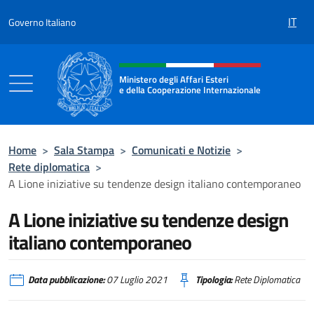
Salta al contenuto
IT
Governo Italiano
Intestazione sito, social e menù
Ministero degli Affari Esteri
e della Cooperazione Internazionale
Ministero degli Affari Esteri e della Coo
Home
>
Sala Stampa
>
Comunicati e Notizie
>
Rete diplomatica
>
A Lione iniziative su tendenze design italiano contemporaneo
A Lione iniziative su tendenze design
italiano contemporaneo
Data pubblicazione:
07 Luglio 2021
Tipologia:
Rete Diplomatica