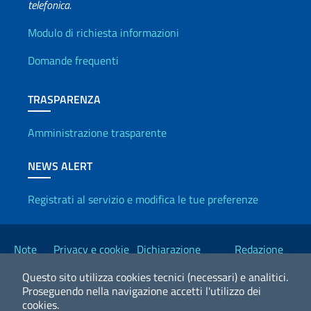
telefonica.
Info utili
Modulo di richiesta informazioni
Domande frequenti
TRASPARENZA
Amministrazione trasparente
NEWS ALERT
Registrati al servizio e modifica le tue preferenze
Link Utili
Note
Privacy e cookie
Dichiarazione
Redazione
legali
policy
Accessibilità
Esteri
Questo sito utilizza cookies tecnici (necessari) e analitici.
Proseguendo nella navigazione accetti l'utilizzo dei
cookies.