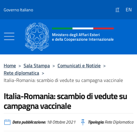
Salta al contenuto
IT
EN
Governo Italiano
Intestazione sito, social e menù
Ministero degli Affari Esteri
e della Cooperazione Internazionale
Ministero degli Affari Esteri e della Coo
Home
>
Sala Stampa
>
Comunicati e Notizie
>
Rete diplomatica
>
Italia-Romania: scambio di vedute su campagna vaccinale
Italia-Romania: scambio di vedute su
campagna vaccinale
Data pubblicazione:
18 Ottobre 2021
Tipologia:
Rete Diplomatica