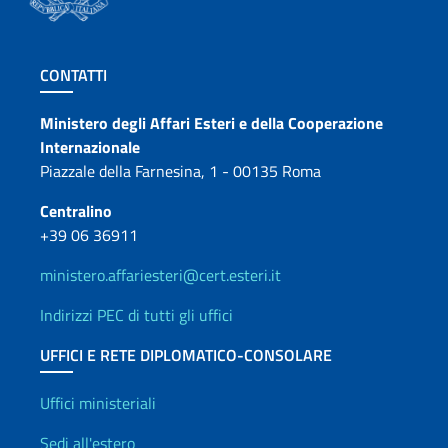
Sezione footer
CONTATTI
Contatti
Ministero degli Affari Esteri e della Cooperazione
Internazionale
Piazzale della Farnesina, 1 - 00135 Roma
Centralino
+39 06 36911
ministero.affariesteri@cert.esteri.it
Indirizzi PEC di tutti gli uffici
UFFICI E RETE DIPLOMATICO-CONSOLARE
Uffici e Rete diplomatica
Uffici ministeriali
Sedi all'estero