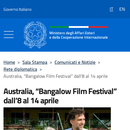
Salta al contenuto
IT
EN
Governo Italiano
Intestazione sito, social e menù
Ministero degli Affari Esteri
e della Cooperazione Internazionale
Ministero degli Affari Esteri e della Coo
Home
>
Sala Stampa
>
Comunicati e Notizie
>
Rete diplomatica
>
Australia, “Bangalow Film Festival” dall’8 al 14 aprile
Australia, “Bangalow Film Festival”
dall’8 al 14 aprile