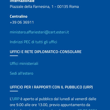
Internazionale
Piazzale della Farnesina, 1 - 00135 Roma
Centralino
+39 06 36911
ministero.affariesteri@cert.esteri.it
Indirizzi PEC di tutti gli uffici
UFFICI E RETE DIPLOMATICO-CONSOLARE
Uffici e Rete diplomatica
Uffici ministeriali
Sedi all'estero
UFFICIO PER I RAPPORTI CON IL PUBBLICO (URP)
L'
URP
è aperto al pubblico dal lunedì al venerdì dalle
ore 9.00 alle ore 13.00, previo appuntamento da