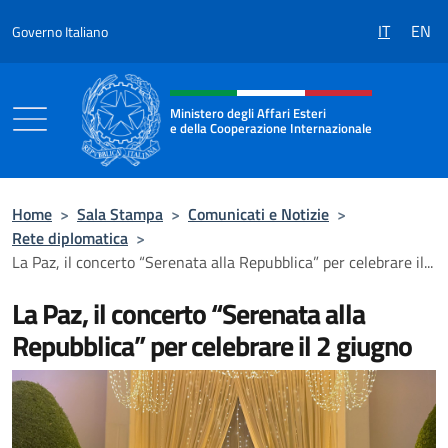
Salta al contenuto
IT
EN
Governo Italiano
Intestazione sito, social e menù
Ministero degli Affari Esteri
e della Cooperazione Internazionale
Ministero degli Affari Esteri e della Coo
Home
>
Sala Stampa
>
Comunicati e Notizie
>
Rete diplomatica
>
La Paz, il concerto “Serenata alla Repubblica” per celebrare il...
La Paz, il concerto “Serenata alla
Repubblica” per celebrare il 2 giugno