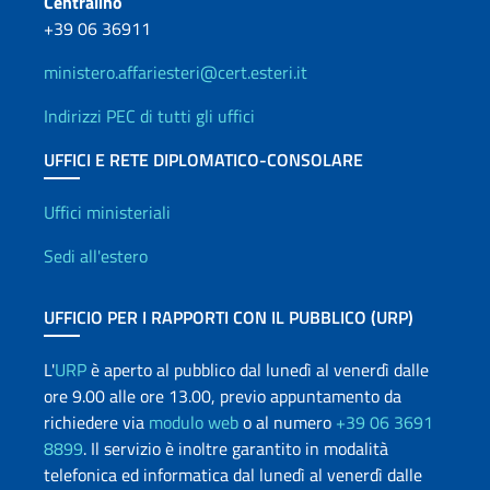
Centralino
+39 06 36911
ministero.affariesteri@cert.esteri.it
Indirizzi PEC di tutti gli uffici
UFFICI E RETE DIPLOMATICO-CONSOLARE
Uffici e Rete diplomatica
Uffici ministeriali
Sedi all'estero
UFFICIO PER I RAPPORTI CON IL PUBBLICO (URP)
L'
URP
è aperto al pubblico dal lunedì al venerdì dalle
ore 9.00 alle ore 13.00, previo appuntamento da
richiedere via
modulo web
o al numero
+39 06 3691
8899
. Il servizio è inoltre garantito in modalità
telefonica ed informatica dal lunedì al venerdì dalle