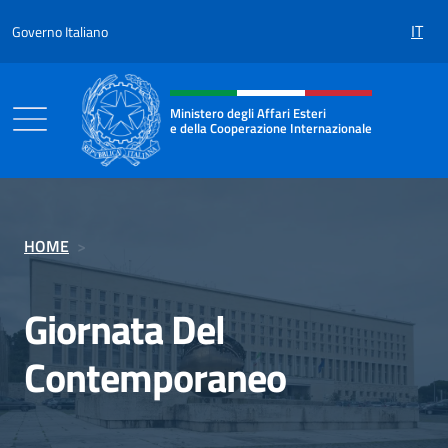
Salta al contenuto
IT
Governo Italiano
Intestazione sito, social e menù
Ministero degli Affari Esteri
e della Cooperazione Internazionale
Ministero degli Affari Esteri e della Coo
HOME
>
Giornata Del
Contemporaneo