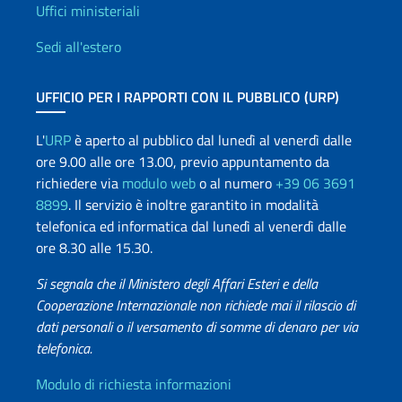
Uffici e Rete diplomatica
Uffici ministeriali
Sedi all'estero
UFFICIO PER I RAPPORTI CON IL PUBBLICO (URP)
L'
URP
è aperto al pubblico dal lunedì al venerdì dalle
ore 9.00 alle ore 13.00, previo appuntamento da
richiedere via
modulo web
o al numero
+39 06 3691
8899
. Il servizio è inoltre garantito in modalità
telefonica ed informatica dal lunedì al venerdì dalle
ore 8.30 alle 15.30.
Si segnala che il Ministero degli Affari Esteri e della
Cooperazione Internazionale non richiede mai il rilascio di
dati personali o il versamento di somme di denaro per via
telefonica.
Info utili
Modulo di richiesta informazioni