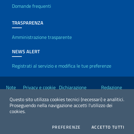
Domande frequenti
TRASPARENZA
Amministrazione trasparente
NEWS ALERT
Registrati al servizio e modifica le tue preferenze
Link Utili
Note
Privacy e cookie
Dichiarazione
Redazione
legali
policy
Accessibilità
Esteri
Questo sito utilizza cookies tecnici (necessari) e analitici.
Proseguendo nella navigazione accetti l'utilizzo dei
cookies.
2026 Copyright Ministero degli Affari Esteri e della Cooperazione
Internazionale
COOKIES
I CO
PREFERENZE
ACCETTO TUTTI