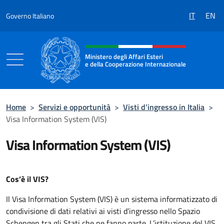
Salta al contenuto
IT
EN
Governo Italiano
Intestazione sito, social e menù
Ministero degli Affari Esteri
e della Cooperazione Internazionale
Ministero degli Affari Esteri e della Coo
Home
>
Servizi e opportunità
>
Visti d’ingresso in Italia
>
Visa Information System (VIS)
Visa Information System (VIS)
Cos’è il VIS?
Il Visa Information System (VIS) è un sistema informatizzato di
condivisione di dati relativi ai visti d’ingresso nello Spazio
Schengen tra gli Stati che ne fanno parte. L’istituzione del VIS