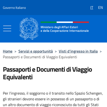
Salta al contenuto
IT
EN
Governo Italiano
Intestazione sito, social e menù
Ministero degli Affari Esteri
e della Cooperazione Internazionale
Ministero degli Affari Esteri e della Coo
Home
>
Servizi e opportunità
>
Visti d’ingresso in Italia
>
Passaporti e Documenti di Viaggio Equivalenti
Passaporti e Documenti di Viaggio
Equivalenti
Per l’ingresso, il soggiorno o il transito nello Spazio Schengen,
gli stranieri devono essere in possesso di un passaporto o di
un altro documento di viaggio riconosciuto da tutti gli Stati