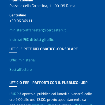
Internazionale
Piazzale della Farnesina, 1 - 00135 Roma
Centralino
+39 06 36911
ministero.affariesteri@cert.esteri.it
Indirizzi PEC di tutti gli uffici
UFFICI E RETE DIPLOMATICO-CONSOLARE
Uffici e Rete diplomatica
Uffici ministeriali
Sedi all'estero
UFFICIO PER I RAPPORTI CON IL PUBBLICO (URP)
L'
URP
è aperto al pubblico dal lunedì al venerdì dalle
ore 9.00 alle ore 13.00, previo appuntamento da