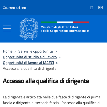
Salta al contenuto
IT
EN
Governo Italiano
Intestazione sito, social e menù
Ministero degli Affari Esteri
e della Cooperazione Internazionale
Ministero degli Affari Esteri e della Coo
Home
>
Servizi e opportunità
>
Opportunità di studio e di lavoro
>
Opportunità di lavoro al MAECI
>
Accesso alla qualifica di dirigente
Accesso alla qualifica di dirigente
La dirigenza è articolata nelle due fasce di dirigente di prima
fascia e dirigente di seconda fascia. L’accesso alla qualifica di