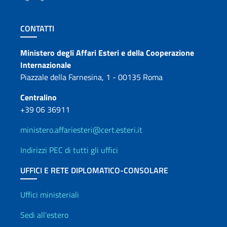
Sezione footer
CONTATTI
Contatti
Ministero degli Affari Esteri e della Cooperazione
Internazionale
Piazzale della Farnesina, 1 - 00135 Roma
Centralino
+39 06 36911
ministero.affariesteri@cert.esteri.it
Indirizzi PEC di tutti gli uffici
UFFICI E RETE DIPLOMATICO-CONSOLARE
Uffici e Rete diplomatica
Uffici ministeriali
Sedi all'estero