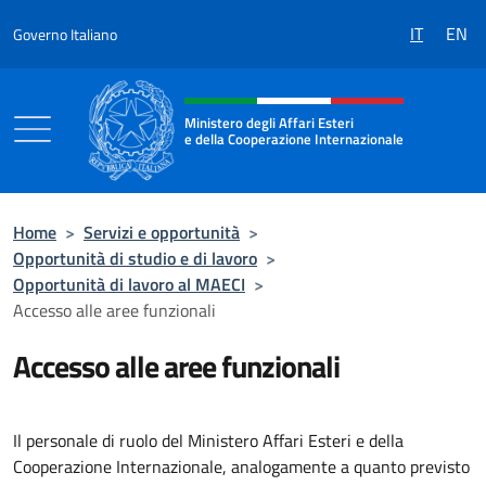
Salta al contenuto
IT
EN
Governo Italiano
Intestazione sito, social e menù
Ministero degli Affari Esteri
e della Cooperazione Internazionale
Ministero degli Affari Esteri e della Coo
Home
>
Servizi e opportunità
>
Opportunità di studio e di lavoro
>
Opportunità di lavoro al MAECI
>
Accesso alle aree funzionali
Accesso alle aree funzionali
Il personale di ruolo del Ministero Affari Esteri e della
Cooperazione Internazionale, analogamente a quanto previsto