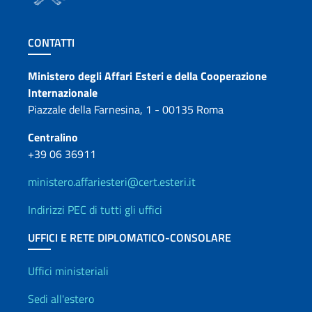
Sezione footer
CONTATTI
Contatti
Ministero degli Affari Esteri e della Cooperazione
Internazionale
Piazzale della Farnesina, 1 - 00135 Roma
Centralino
+39 06 36911
ministero.affariesteri@cert.esteri.it
Indirizzi PEC di tutti gli uffici
UFFICI E RETE DIPLOMATICO-CONSOLARE
Uffici e Rete diplomatica
Uffici ministeriali
Sedi all'estero