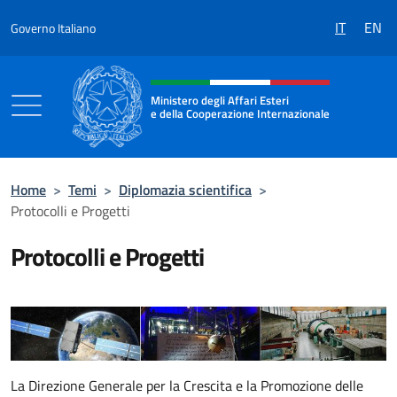
Salta al contenuto
IT
EN
Governo Italiano
Intestazione sito, social e menù
Ministero degli Affari Esteri
e della Cooperazione Internazionale
Ministero degli Affari Esteri e della Coo
Home
>
Temi
>
Diplomazia scientifica
>
Protocolli e Progetti
Protocolli e Progetti
La Direzione Generale per la Crescita e la Promozione delle