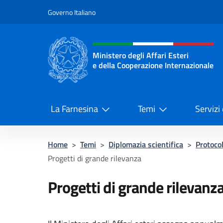
Salta al contenuto
Governo Italiano
Intestazione sito, social 
Ministero degli Affari Esteri
e della Cooperazione Internazionale
Ministero degli Affari Esteri e del
La Farnesina
Temi
Servizi
Home
>
Temi
>
Diplomazia scientifica
>
Protocol
Progetti di grande rilevanza
Progetti di grande rilevanz