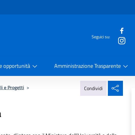
e menù
Seguici su:
la Cooperazione Internazionale
 e opportunità
Amministrazione Trasparente
Condi
li e Progetti
>
Condividi
a