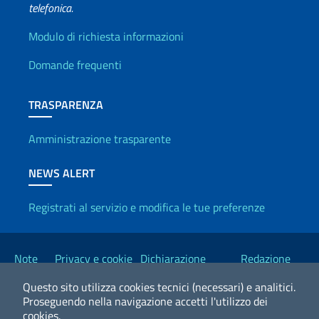
telefonica.
Info utili
Modulo di richiesta informazioni
Domande frequenti
TRASPARENZA
Amministrazione trasparente
NEWS ALERT
Registrati al servizio e modifica le tue preferenze
Link Utili
Note
Privacy e cookie
Dichiarazione
Redazione
legali
policy
Accessibilità
Esteri
Questo sito utilizza cookies tecnici (necessari) e analitici.
Proseguendo nella navigazione accetti l'utilizzo dei
cookies.