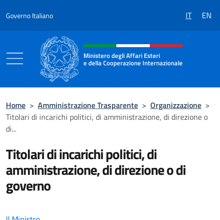
Salta al contenuto
IT
EN
Governo Italiano
Intestazione sito, social e menù
Ministero degli Affari Esteri
e della Cooperazione Internazionale
Ministero degli Affari Esteri e della Coo
Home
>
Amministrazione Trasparente
>
Organizzazione
>
Titolari di incarichi politici, di amministrazione, di direzione o
di...
Titolari di incarichi politici, di
amministrazione, di direzione o di
governo
Il Ministro