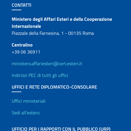
Sezione footer
CONTATTI
Contatti
Ministero degli Affari Esteri e della Cooperazione
Internazionale
Piazzale della Farnesina, 1 - 00135 Roma
Centralino
+39 06 36911
ministero.affariesteri@cert.esteri.it
Indirizzi PEC di tutti gli uffici
UFFICI E RETE DIPLOMATICO-CONSOLARE
Uffici e Rete diplomatica
Uffici ministeriali
Sedi all'estero
UFFICIO PER I RAPPORTI CON IL PUBBLICO (URP)