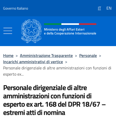
Salta al contenuto
IT
EN
Governo Italiano
Intestazione sito, social e menù
Ministero degli Affari Esteri
e della Cooperazione Internazionale
Ministero degli Affari Esteri e della Coo
Home
>
Amministrazione Trasparente
>
Personale
>
Incarichi amministrativi di vertice
>
Personale dirigenziale di altre amministrazioni con funzioni di
esperto ex...
Personale dirigenziale di altre
amministrazioni con funzioni di
esperto ex art. 168 del DPR 18/67 –
estremi atti di nomina